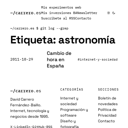
Mis experimentos web
~/
carrero
.es
Mis inversiones BA
Newsletter
Suscribete al RSS
Contacto
~/carrero.es
$ git log --grep
Etiqueta:
astronomía
Cambio de
hora en
2011-10-29
#internet-y-sociedad
España
~/
carrero
CATEGORÍAS
SECCIONES
.es
Internet y
Boletín de
David Carrero
sociedad
novedades
Fernández-Baillo.
Programación y
Política de
Internet, tecnología y
software
Privacidad
negocios desde 1995.
Diseño y
Contacto
fotografía
X
·
LinkedIn
·
GitHub
·
RSS