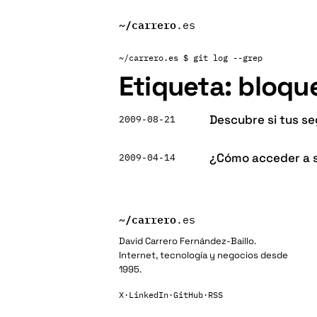
~/
carrero
.es
~/carrero.es
$ git log --grep
Etiqueta:
bloqu
Descubre si tus s
2009-08-21
¿Cómo acceder a s
2009-04-14
~/
carrero
.es
David Carrero Fernández-Baillo.
Internet, tecnología y negocios desde
1995.
X
·
LinkedIn
·
GitHub
·
RSS