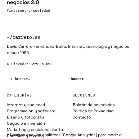
negocios 2.0
#internet-y-sociedad
~/
carrero
.es
David Carrero Fernández-Baillo. Internet, tecnología y negocios
desde 1995.
X
·
LinkedIn
·
GitHub
·
RSS
Buscar:
Buscar
CATEGORÍAS
SECCIONES
Internet y sociedad
Boletín de novedades
Programación y software
Política de Privacidad
Diseño y fotografía
Contacto
Negocio e inversión
Marketing y posicionamiento
Usamos cookies analíticas (Google Analytics) para medir el
Dominios y hosting