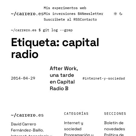
Mis experimentos web
~/
carrero
.es
Mis inversiones BA
Newsletter
Suscribete al RSS
Contacto
~/carrero.es
$ git log --grep
Etiqueta:
capital
radio
After Work,
una tarde
2014-04-29
#internet-y-sociedad
en Capital
Radio B
~/
carrero
CATEGORÍAS
SECCIONES
.es
Internet y
Boletín de
David Carrero
sociedad
novedades
Fernández-Baillo.
Programación y
Política de