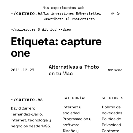
Mis experimentos web
~/
carrero
.es
Mis inversiones BA
Newsletter
Suscribete al RSS
Contacto
~/carrero.es
$ git log --grep
Etiqueta:
capture
one
Alternativas a iPhoto
2011-12-27
#diseno
en tu Mac
~/
carrero
CATEGORÍAS
SECCIONES
.es
Internet y
Boletín de
David Carrero
sociedad
novedades
Fernández-Baillo.
Programación y
Política de
Internet, tecnología y
software
Privacidad
negocios desde 1995.
Diseño y
Contacto