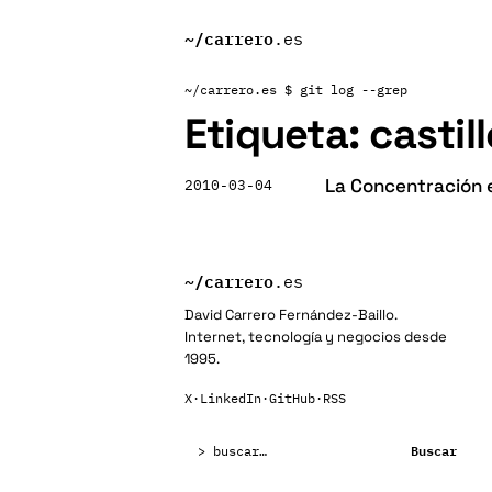
~/
carrero
.es
~/carrero.es
$ git log --grep
Etiqueta:
castil
La Concentración e
2010-03-04
~/
carrero
.es
David Carrero Fernández-Baillo.
Internet, tecnología y negocios desde
1995.
X
·
LinkedIn
·
GitHub
·
RSS
Buscar:
Buscar