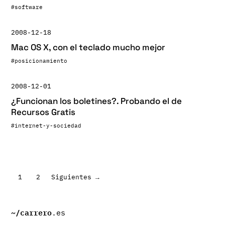
#software
2008-12-18
Mac OS X, con el teclado mucho mejor
#posicionamiento
2008-12-01
¿Funcionan los boletines?. Probando el de
Recursos Gratis
#internet-y-sociedad
Paginación
1
2
Siguientes →
de
entradas
~/
carrero
.es