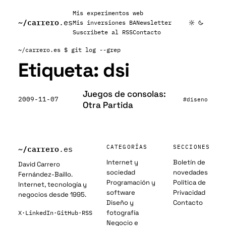
Mis experimentos web
~/
carrero
.es
Mis inversiones BA
Newsletter
Suscribete al RSS
Contacto
~/carrero.es
$ git log --grep
Etiqueta:
dsi
Juegos de consolas:
2009-11-07
#diseno
Otra Partida
~/
carrero
CATEGORÍAS
SECCIONES
.es
Internet y
Boletín de
David Carrero
sociedad
novedades
Fernández-Baillo.
Programación y
Política de
Internet, tecnología y
software
Privacidad
negocios desde 1995.
Diseño y
Contacto
fotografía
X
·
LinkedIn
·
GitHub
·
RSS
Negocio e