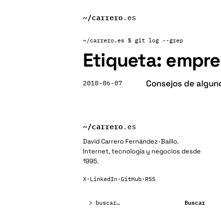
~/
carrero
.es
~/carrero.es
$ git log --grep
Etiqueta:
empre
Consejos de algun
2010-06-07
~/
carrero
.es
David Carrero Fernández-Baillo.
Internet, tecnología y negocios desde
1995.
X
·
LinkedIn
·
GitHub
·
RSS
Buscar:
Buscar