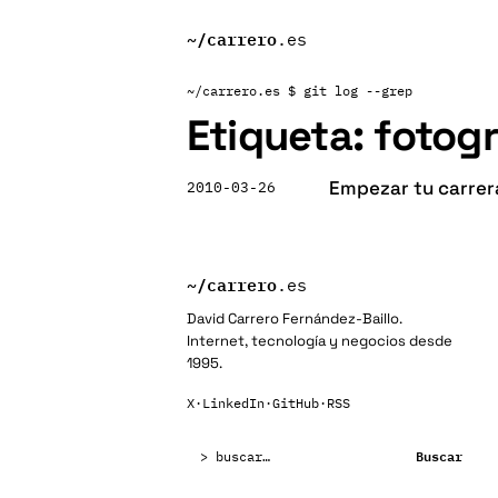
~/
carrero
.es
~/carrero.es
$ git log --grep
Etiqueta:
fotog
Empezar tu carrera
2010-03-26
~/
carrero
.es
David Carrero Fernández-Baillo.
Internet, tecnología y negocios desde
1995.
X
·
LinkedIn
·
GitHub
·
RSS
Buscar:
Buscar