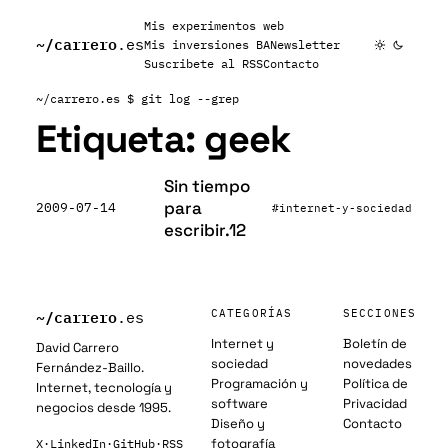
Mis experimentos web
~/
carrero
.es
Mis inversiones BA
Newsletter
Suscribete al RSS
Contacto
~/carrero.es
$ git log --grep
Etiqueta:
geek
Sin tiempo
para
2009-07-14
#internet-y-sociedad
escribir.12
~/
carrero
CATEGORÍAS
SECCIONES
.es
Internet y
Boletín de
David Carrero
sociedad
novedades
Fernández-Baillo.
Programación y
Política de
Internet, tecnología y
software
Privacidad
negocios desde 1995.
Diseño y
Contacto
fotografía
X
·
LinkedIn
·
GitHub
·
RSS