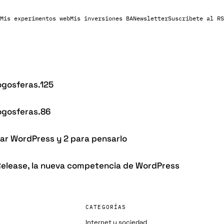
Mis experimentos web
Mis inversiones BA
Newsletter
Suscribete al RS
ogosferas.125
ogosferas.86
sar WordPress y 2 para pensarlo
Release, la nueva competencia de WordPress
CATEGORÍAS
Internet y sociedad