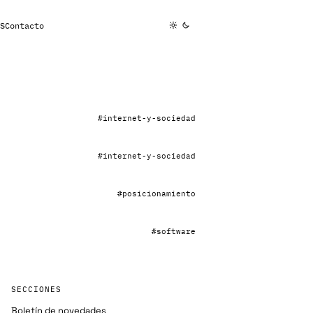
S
Contacto
#internet-y-sociedad
#internet-y-sociedad
#posicionamiento
#software
SECCIONES
Boletín de novedades