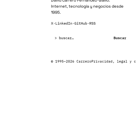
David Carrero Fernández-Baillo.
Internet, tecnología y negocios desde
1995.
X
·
LinkedIn
·
GitHub
·
RSS
Buscar:
Buscar
© 1995–2026 Carrero
Privacidad, legal y c