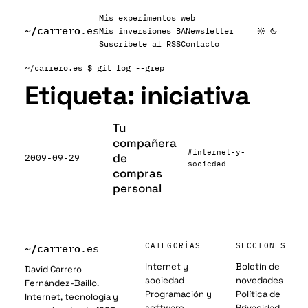
Mis experimentos web
~/
carrero
.es
Mis inversiones BA
Newsletter
Suscribete al RSS
Contacto
~/carrero.es
$ git log --grep
Etiqueta:
iniciativa
Tu
compañera
#internet-y-
de
2009-09-29
sociedad
compras
personal
~/
carrero
CATEGORÍAS
SECCIONES
.es
Internet y
Boletín de
David Carrero
sociedad
novedades
Fernández-Baillo.
Programación y
Política de
Internet, tecnología y
software
Privacidad