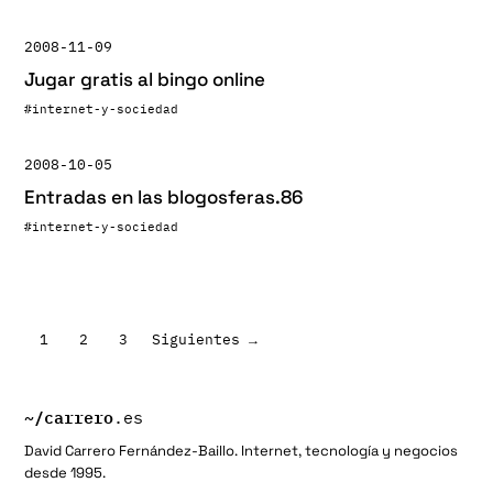
2008-11-09
Jugar gratis al bingo online
#internet-y-sociedad
2008-10-05
Entradas en las blogosferas.86
#internet-y-sociedad
Paginación
1
2
3
Siguientes →
de
entradas
~/
carrero
.es
David Carrero Fernández-Baillo. Internet, tecnología y negocios
desde 1995.