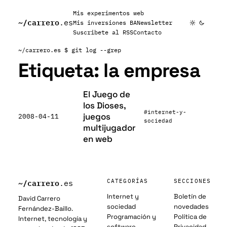
Mis experimentos web
~/
carrero
.es
Mis inversiones BA
Newsletter
Suscribete al RSS
Contacto
~/carrero.es
$ git log --grep
Etiqueta:
la empresa
El Juego de
los Dioses,
#internet-y-
juegos
2008-04-11
sociedad
multijugador
en web
~/
carrero
CATEGORÍAS
SECCIONES
.es
Internet y
Boletín de
David Carrero
sociedad
novedades
Fernández-Baillo.
Programación y
Política de
Internet, tecnología y
software
Privacidad