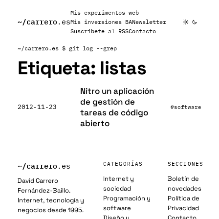
Mis experimentos web
~/
carrero
.es
Mis inversiones BA
Newsletter
Suscribete al RSS
Contacto
~/carrero.es
$ git log --grep
Etiqueta:
listas
Nitro un aplicación
de gestión de
2012-11-23
#software
tareas de código
abierto
~/
carrero
CATEGORÍAS
SECCIONES
.es
Internet y
Boletín de
David Carrero
sociedad
novedades
Fernández-Baillo.
Programación y
Política de
Internet, tecnología y
software
Privacidad
negocios desde 1995.
Diseño y
Contacto