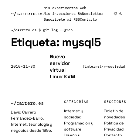
Mis experimentos web
~/
carrero
.es
Mis inversiones BA
Newsletter
Suscribete al RSS
Contacto
~/carrero.es
$ git log --grep
Etiqueta:
mysql5
Nuevo
servidor
2010-11-30
#internet-y-sociedad
virtual
Linux KVM
~/
carrero
CATEGORÍAS
SECCIONES
.es
Internet y
Boletín de
David Carrero
sociedad
novedades
Fernández-Baillo.
Programación y
Política de
Internet, tecnología y
software
Privacidad
negocios desde 1995.
Diseño y
Contacto