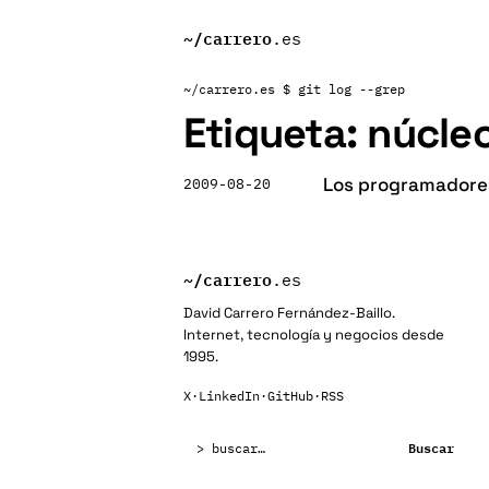
~/
carrero
.es
~/carrero.es
$ git log --grep
Etiqueta:
núcle
Los programadores
2009-08-20
~/
carrero
.es
David Carrero Fernández-Baillo.
Internet, tecnología y negocios desde
1995.
X
·
LinkedIn
·
GitHub
·
RSS
Buscar:
Buscar