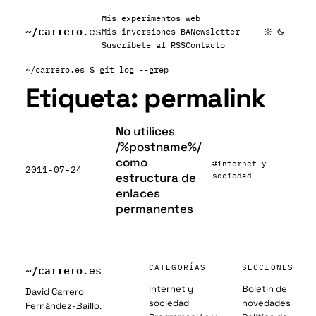
Mis experimentos web
~/
carrero
.es
Mis inversiones BA
Newsletter
Suscribete al RSS
Contacto
~/carrero.es
$ git log --grep
Etiqueta:
permalink
No utilices
/%postname%/
como
#internet-y-
2011-07-24
estructura de
sociedad
enlaces
permanentes
~/
carrero
CATEGORÍAS
SECCIONES
.es
Internet y
Boletín de
David Carrero
sociedad
novedades
Fernández-Baillo.