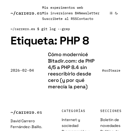
Mis experimentos web
~/
carrero
.es
Mis inversiones BA
Newsletter
Suscribete al RSS
Contacto
~/carrero.es
$ git log --grep
Etiqueta:
PHP 8
Cómo modernicé
Bitadir.com: de PHP
4/5 a PHP 8.4 sin
2026-02-04
#software
reescribirlo desde
cero (y por qué
merecía la pena)
~/
carrero
CATEGORÍAS
SECCIONES
.es
Internet y
Boletín de
David Carrero
sociedad
novedades
Fernández-Baillo.