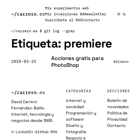
Mis experimentos web
~/
carrero
.es
Mis inversiones BA
Newsletter
Suscribete al RSS
Contacto
~/carrero.es
$ git log --grep
Etiqueta:
premiere
Acciones gratis para
2010-03-25
#diseno
PhotoShop
~/
carrero
CATEGORÍAS
SECCIONES
.es
Internet y
Boletín de
David Carrero
sociedad
novedades
Fernández-Baillo.
Programación y
Política de
Internet, tecnología y
software
Privacidad
negocios desde 1995.
Diseño y
Contacto
fotografía
X
·
LinkedIn
·
GitHub
·
RSS
Negocio e