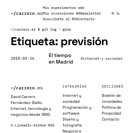
Mis experimentos web
~/
carrero
.es
Mis inversiones BA
Newsletter
Suscribete al RSS
Contacto
~/carrero.es
$ git log --grep
Etiqueta:
previsión
El tiempo
2010-05-26
#internet-y-sociedad
en Madrid
~/
carrero
CATEGORÍAS
SECCIONES
.es
Internet y
Boletín de
David Carrero
sociedad
novedades
Fernández-Baillo.
Programación y
Política de
Internet, tecnología y
software
Privacidad
negocios desde 1995.
Diseño y
Contacto
fotografía
X
·
LinkedIn
·
GitHub
·
RSS
Negocio e