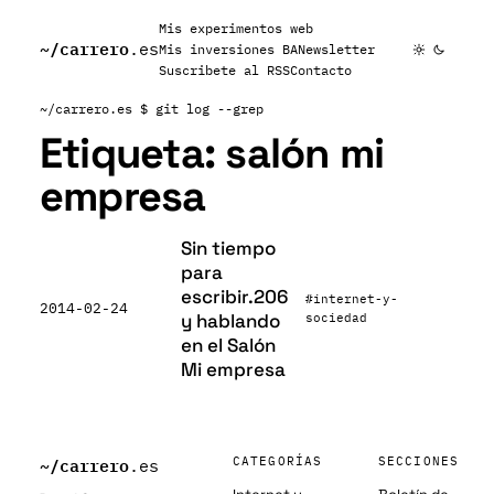
Mis experimentos web
~/
carrero
.es
Mis inversiones BA
Newsletter
Suscribete al RSS
Contacto
~/carrero.es
$ git log --grep
Etiqueta:
salón mi
empresa
Sin tiempo
para
escribir.206
#internet-y-
2014-02-24
y hablando
sociedad
en el Salón
Mi empresa
~/
carrero
CATEGORÍAS
SECCIONES
.es