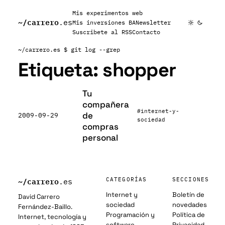
Mis experimentos web
~/
carrero
.es
Mis inversiones BA
Newsletter
Suscribete al RSS
Contacto
~/carrero.es
$ git log --grep
Etiqueta:
shopper
Tu
compañera
#internet-y-
de
2009-09-29
sociedad
compras
personal
~/
carrero
CATEGORÍAS
SECCIONES
.es
Internet y
Boletín de
David Carrero
sociedad
novedades
Fernández-Baillo.
Programación y
Política de
Internet, tecnología y
software
Privacidad