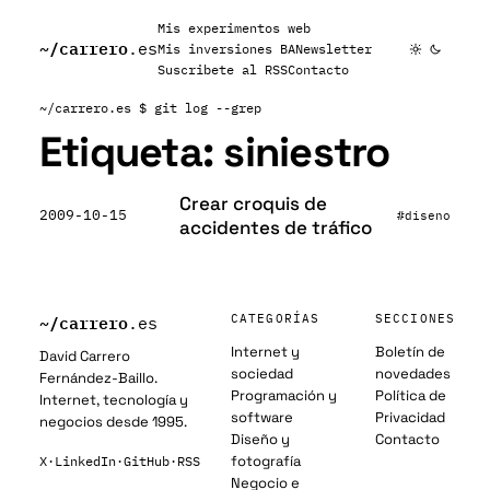
Mis experimentos web
~/
carrero
.es
Mis inversiones BA
Newsletter
Suscribete al RSS
Contacto
~/carrero.es
$ git log --grep
Etiqueta:
siniestro
Crear croquis de
2009-10-15
#diseno
accidentes de tráfico
~/
carrero
CATEGORÍAS
SECCIONES
.es
Internet y
Boletín de
David Carrero
sociedad
novedades
Fernández-Baillo.
Programación y
Política de
Internet, tecnología y
software
Privacidad
negocios desde 1995.
Diseño y
Contacto
fotografía
X
·
LinkedIn
·
GitHub
·
RSS
Negocio e