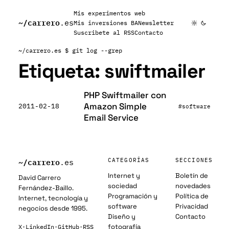
Mis experimentos web
~/
carrero
.es
Mis inversiones BA
Newsletter
Suscribete al RSS
Contacto
~/carrero.es
$ git log --grep
Etiqueta:
swiftmailer
PHP Swiftmailer con
Amazon Simple
2011-02-18
#software
Email Service
~/
carrero
CATEGORÍAS
SECCIONES
.es
Internet y
Boletín de
David Carrero
sociedad
novedades
Fernández-Baillo.
Programación y
Política de
Internet, tecnología y
software
Privacidad
negocios desde 1995.
Diseño y
Contacto
fotografía
X
·
LinkedIn
·
GitHub
·
RSS