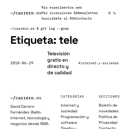
Mis experimentos web
~/
carrero
.es
Mis inversiones BA
Newsletter
Suscribete al RSS
Contacto
~/carrero.es
$ git log --grep
Etiqueta:
tele
Televisión
gratis en
2010-06-29
#internet-y-sociedad
directo y
de calidad
~/
carrero
CATEGORÍAS
SECCIONES
.es
Internet y
Boletín de
David Carrero
sociedad
novedades
Fernández-Baillo.
Programación y
Política de
Internet, tecnología y
software
Privacidad
negocios desde 1995.
Diseño y
Contacto