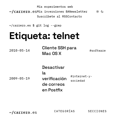
Mis experimentos web
~/
carrero
.es
Mis inversiones BA
Newsletter
Suscribete al RSS
Contacto
~/carrero.es
$ git log --grep
Etiqueta:
telnet
Cliente SSH para
2010-05-14
#software
Mac OS X
Desactivar
la
#internet-y-
verificación
2009-05-19
sociedad
de correos
en Postfix
~/
carrero
CATEGORÍAS
SECCIONES
.es