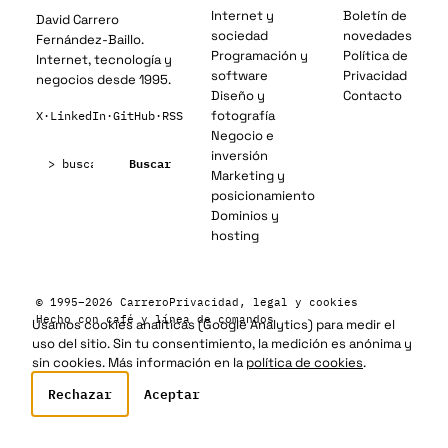
Internet y
Boletín de
David Carrero
sociedad
novedades
Fernández-Baillo.
Programación y
Política de
Internet, tecnología y
software
Privacidad
negocios desde 1995.
Diseño y
Contacto
fotografía
X
·
LinkedIn
·
GitHub
·
RSS
Negocio e
Buscar:
inversión
Buscar
Marketing y
posicionamiento
Dominios y
hosting
© 1995–2026 Carrero
Privacidad, legal y cookies
Hecho con café y línea de comandos
Usamos cookies analíticas (Google Analytics) para medir el
uso del sitio. Sin tu consentimiento, la medición es anónima y
sin cookies. Más información en la
política de cookies
.
Rechazar
Aceptar