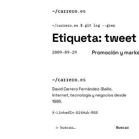
~/
carrero
.es
~/carrero.es
$ git log --grep
Etiqueta:
tweet
Promoción y marke
2009-09-29
~/
carrero
.es
David Carrero Fernández-Baillo.
Internet, tecnología y negocios desde
1995.
X
·
LinkedIn
·
GitHub
·
RSS
Buscar:
Buscar