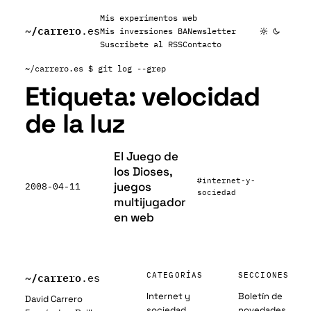
Mis experimentos web
~/
carrero
.es
Mis inversiones BA
Newsletter
Suscribete al RSS
Contacto
~/carrero.es
$ git log --grep
Etiqueta:
velocidad
de la luz
El Juego de
los Dioses,
#internet-y-
juegos
2008-04-11
sociedad
multijugador
en web
~/
carrero
CATEGORÍAS
SECCIONES
.es
Internet y
Boletín de
David Carrero
sociedad
novedades