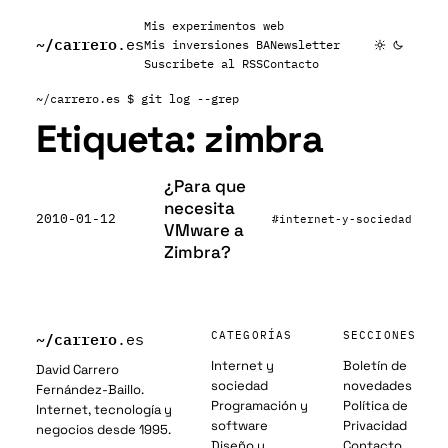
Mis experimentos web
~/
carrero
.es
Mis inversiones BA
Newsletter
Suscribete al RSS
Contacto
~/carrero.es
$ git log --grep
Etiqueta:
zimbra
¿Para que
necesita
2010-01-12
#internet-y-sociedad
VMware a
Zimbra?
~/
carrero
CATEGORÍAS
SECCIONES
.es
Internet y
Boletín de
David Carrero
sociedad
novedades
Fernández-Baillo.
Programación y
Política de
Internet, tecnología y
software
Privacidad
negocios desde 1995.
Diseño y
Contacto