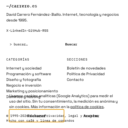
~/
carrero
.es
David Carrero Fernández-Baillo. Internet, tecnología y negocios
desde 1995.
X
·
LinkedIn
·
GitHub
·
RSS
Buscar:
Buscar
CATEGORÍAS
SECCIONES
Internet y sociedad
Boletín de novedades
Programación y software
Política de Privacidad
Diseño y fotografía
Contacto
Negocio e inversión
Marketing y posicionamiento
Usamos cookies analíticas (Google Analytics) para medir el
Dominios y hosting
uso del sitio. Sin tu consentimiento, la medición es anónima y
sin cookies. Más información en la
política de cookies
.
Rechazar
Aceptar
© 1995–2026 Carrero
Privacidad, legal y cookies
Hecho con café y línea de comandos