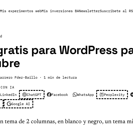
Mis experimentos web
Mis inversiones BA
Newsletter
Suscribete al RS
d
ratis para WordPress pa
ubre
arrero Fdez-Baillo
· 1 min de lectura
 CON IA
LinkedIn
ChatGPT
Facebook
WhatsApp
Perplexity
l
Google AI
un tema de 2 columnas, en blanco y negro, un tema mi