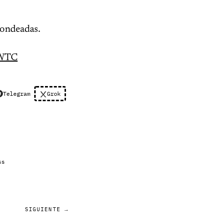
dondeadas.
WTC
Telegram
Grok
ss
SIGUIENTE →