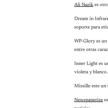
Ali Nazik
es otr
Dream in Infrar
soporte para eti
WP-Glory es un t
entre otras carac
Inner Light es u
violeta y blanco.
Missille este un
Newspaperize
es