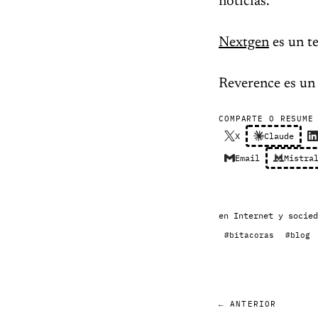
noticias.
Nextgen
es un te
Reverence es un 
COMPARTE O RESUME
X
Claude
Email
Mistra
en
Internet y socied
#bitacoras
#blog
← ANTERIOR