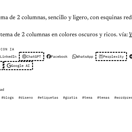
ma de 2 columnas, sencillo y ligero, con esquinas re
tema de 2 columnas en colores oscuros y ricos. vía:
 CON IA
LinkedIn
ChatGPT
Facebook
WhatsApp
Perplexity
l
Google AI
ad
#blogs
#diseno
#etiquetas
#gratis
#tema
#temas
#wordpre