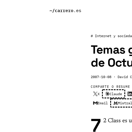
~/
carrero
.es
# Internet y socieda
Temas g
de Oct
2007-10-08
· David C
COMPARTE O RESUME
X
Claude
Email
Mistra
7
2 Class es 