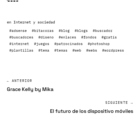
en
Internet y sociedad
#adsense
#bitacoras
#blog
#blogs
#buscador
#buscadores
#diseno
#enlaces
#fondos
#gratis
#internet
#juegos
#patrocinados
#photoshop
#plantillas
#tema
#temas
#web
#webs
#wordpress
← ANTERIOR
Grace Kelly by Mika
SIGUIENTE →
El futuro de los dispositivo móviles