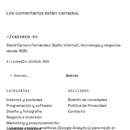
Los comentarios están cerrados.
~/
carrero
.es
David Carrero Fernández-Baillo. Internet, tecnología y negocios
desde 1995.
X
·
LinkedIn
·
GitHub
·
RSS
Buscar:
Buscar
CATEGORÍAS
SECCIONES
Internet y sociedad
Boletín de novedades
Programación y software
Política de Privacidad
Diseño y fotografía
Contacto
Negocio e inversión
Marketing y posicionamiento
Usamos cookies analíticas (Google Analytics) para medir el
Dominios y hosting