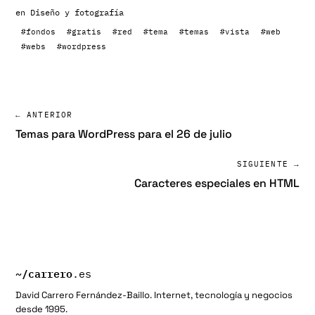
en
Diseño y fotografía
#fondos
#gratis
#red
#tema
#temas
#vista
#web
#webs
#wordpress
← ANTERIOR
Temas para WordPress para el 26 de julio
SIGUIENTE →
Caracteres especiales en HTML
~/
carrero
.es
David Carrero Fernández-Baillo. Internet, tecnología y negocios
desde 1995.