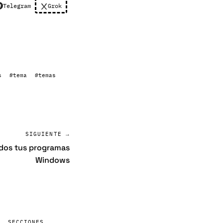
Telegram
Grok
s
#tema
#temas
SIGUIENTE →
odos tus programas
Windows
SECCIONES