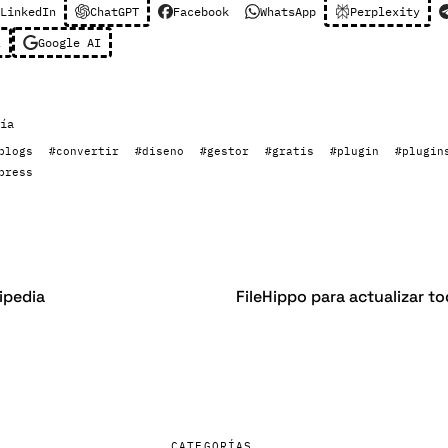
LinkedIn
ChatGPT
Facebook
WhatsApp
Perplexity
l
Google AI
ía
blogs
#convertir
#diseno
#gestor
#gratis
#plugin
#plugin
press
ipedia
FileHippo para actualizar t
CATEGORÍAS