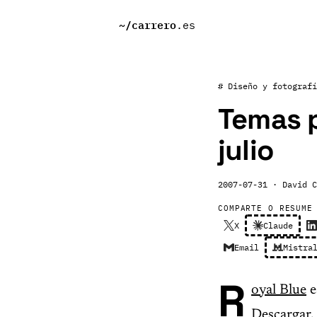
~/
carrero
.es
# Diseño y fotografí
Temas p
julio
2007-07-31
· David C
COMPARTE O RESUME
X
Claude
Email
Mistra
R
oyal Blue
e
Descargar.