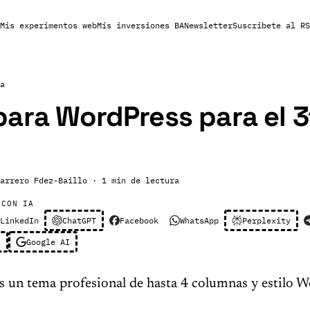
Mis experimentos web
Mis inversiones BA
Newsletter
Suscribete al RS
a
ara WordPress para el 3
arrero Fdez-Baillo
· 1 min de lectura
 CON IA
LinkedIn
ChatGPT
Facebook
WhatsApp
Perplexity
l
Google AI
s un tema profesional de hasta 4 columnas y estilo W