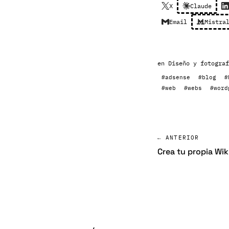
X
Claude
Email
Mistra
en
Diseño y fotograf
#adsense
#blog
#
#web
#webs
#word
← ANTERIOR
Crea tu propia Wik