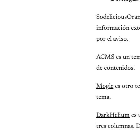
SodeliciousOran
información ex
por el aviso.
ACMS es un tema
de contenidos.
Mogle
es otro t
tema.
DarkHelium
es 
tres columnas. D