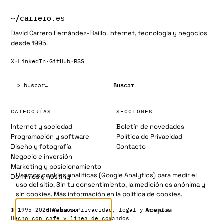
~/
carrero
.es
David Carrero Fernández-Baillo. Internet, tecnología y negocios
desde 1995.
X
·
LinkedIn
·
GitHub
·
RSS
Buscar:
Buscar
CATEGORÍAS
SECCIONES
Internet y sociedad
Boletín de novedades
Programación y software
Política de Privacidad
Diseño y fotografía
Contacto
Negocio e inversión
Marketing y posicionamiento
Usamos cookies analíticas (Google Analytics) para medir el
Dominios y hosting
uso del sitio. Sin tu consentimiento, la medición es anónima y
sin cookies. Más información en la
política de cookies
.
Rechazar
Aceptar
© 1995–2026 Carrero
Privacidad, legal y cookies
Hecho con café y línea de comandos