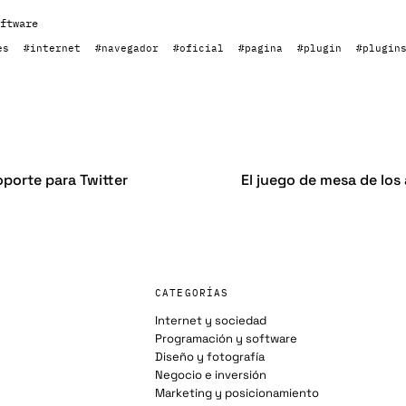
ftware
es
#internet
#navegador
#oficial
#pagina
#plugin
#plugin
oporte para Twitter
El juego de mesa de los
CATEGORÍAS
Internet y sociedad
Programación y software
Diseño y fotografía
Negocio e inversión
Marketing y posicionamiento