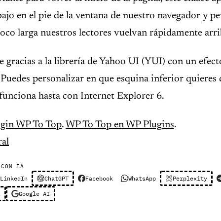
ajo en el pie de la ventana de nuestro navegador y pe
oco larga nuestros lectores vuelvan rápidamente arri
e gracias a la librería de Yahoo UI (YUI) con un efect
Puedes personalizar en que esquina inferior quieres q
funciona hasta con Internet Explorer 6.
ugin WP To Top
.
WP To Top en WP Plugins
.
al
 CON IA
LinkedIn
ChatGPT
Facebook
WhatsApp
Perplexity
l
Google AI