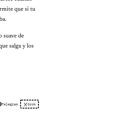
rmite que si tu
ba.
o suave de
ue salga y los
Telegram
Grok