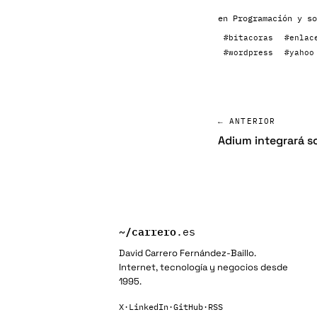
en
Programación y so
#bitacoras
#enlac
#wordpress
#yahoo
← ANTERIOR
Adium integrará s
~/
carrero
.es
David Carrero Fernández-Baillo.
Internet, tecnología y negocios desde
1995.
X
·
LinkedIn
·
GitHub
·
RSS