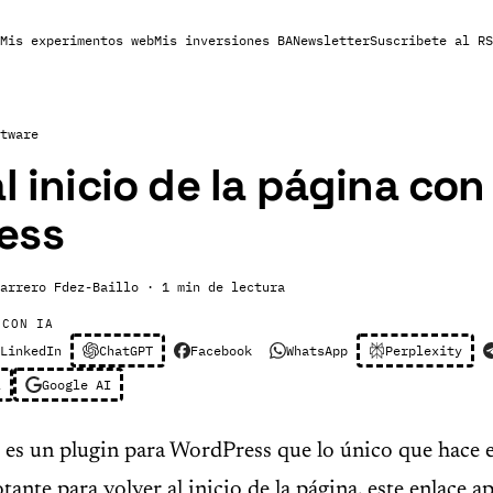
Mis experimentos web
Mis inversiones BA
Newsletter
Suscribete al RS
tware
al inicio de la página con
ess
arrero Fdez-Baillo
· 1 min de lectura
 CON IA
LinkedIn
ChatGPT
Facebook
WhatsApp
Perplexity
l
Google AI
es un plugin para WordPress que lo único que hace e
otante para volver al inicio de la página, este enlace 