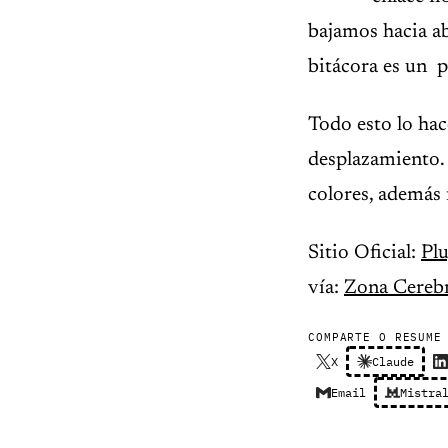
bajamos hacia ab
bitácora es un p
Todo esto lo hac
desplazamiento. 
colores, además 
Sitio Oficial:
Pl
vía:
Zona Cerebr
COMPARTE O RESUME
X
Claude
Email
Mistra