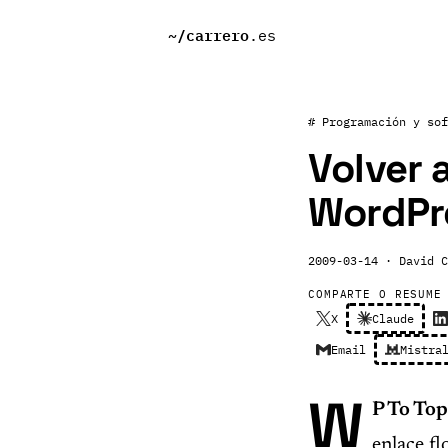
~/
carrero
.es
# Programación y sof
Volver 
WordPr
2009-03-14
· David C
COMPARTE O RESUME
X
Claude
Email
Mistra
W
P To Top
enlace fl