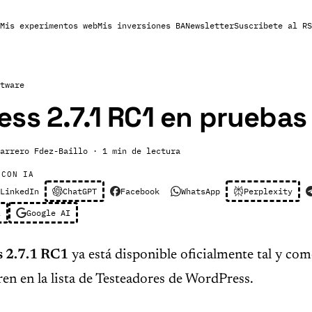
Mis experimentos web
Mis inversiones BA
Newsletter
Suscribete al RS
tware
ss 2.7.1 RC1 en pruebas
arrero Fdez-Baillo
· 1 min de lectura
 CON IA
LinkedIn
ChatGPT
Facebook
WhatsApp
Perplexity
l
Google AI
s 2.7.1 RC1
ya está disponible oficialmente tal y com
en en la lista de Testeadores de WordPress.