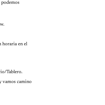
ón podemos
ww.
 horaria en el
rio/Tablero.
s y vamos camino