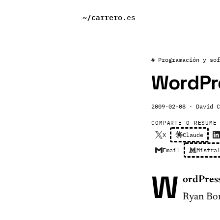
~/
carrero
.es
# Programación y sof
WordPre
2009-02-08
· David C
COMPARTE O RESUME
X
Claude
Email
Mistra
W
ordPres
Ryan Bor