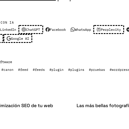
 CON IA
LinkedIn
ChatGPT
Facebook
WhatsApp
Perplexity
l
Google AI
ftware
#canon
#feed
#feeds
#plugin
#plugins
#pruebas
#wordpres
imización SEO de tu web
Las más bellas fotograf