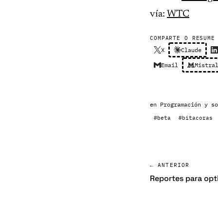
vía:
WTC
COMPARTE O RESUME
X
Claude
Email
Mistra
en
Programación y so
#beta
#bitacoras
← ANTERIOR
Reportes para opt