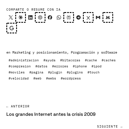
COMPARTE O RESUME CON IA
en
Marketing y posicionamiento
,
Programación y software
#administracion
#ayuda
#bitacoras
#cache
#caches
#compresion
#datos
#errores
#iphone
#ipod
#moviles
#pagina
#plugin
#plugins
#touch
#velocidad
#web
#webs
#wordpress
← ANTERIOR
Los grandes Internet antes la crisis 2009
SIGUIENTE →