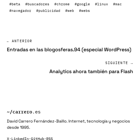
#beta
#buscadores
#chrome
#google
#linux
#mac
#navegador
#publicidad
#web
#webs
← ANTERIOR
Entradas en las blogosferas.94 (especial WordPress)
SIGUIENTE →
Analytics ahora también para Flash
~/
carrero
.es
David Carrero Fernández-Baillo. Internet, tecnología y negocios
desde 1995.
X
·
LinkedIn
·
GitHub
·
RSS