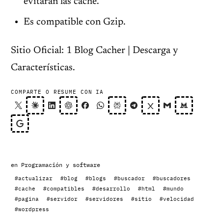
evitarán las cache.
Es compatible con Gzip.
Sitio Oficial: 1 Blog Cacher | Descarga y
Características.
COMPARTE O RESUME CON IA
en
Programación y software
#actualizar
#blog
#blogs
#buscador
#buscadores
#cache
#compatibles
#desarrollo
#html
#mundo
#pagina
#servidor
#servidores
#sitio
#velocidad
#wordpress