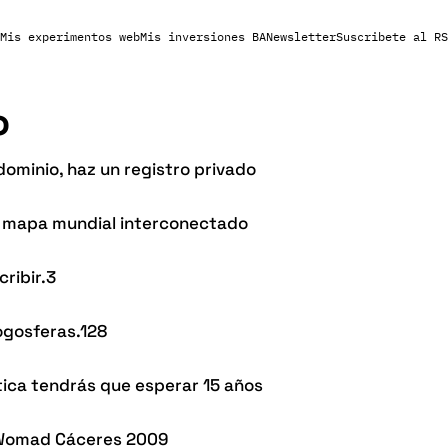
Mis experimentos web
Mis inversiones BA
Newsletter
Suscribete al RS
o
dominio, haz un registro privado
un mapa mundial interconectado
ribir.3
ogosferas.128
ptica tendrás que esperar 15 años
 Womad Cáceres 2009