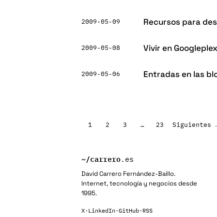
Recursos para desa
2009-05-09
Vivir en Googleple
2009-05-08
Entradas en las bl
2009-05-06
Paginación
1
2
3
…
23
Siguientes 
de
entradas
~/
carrero
.es
David Carrero Fernández-Baillo.
Internet, tecnología y negocios desde
1995.
X
·
LinkedIn
·
GitHub
·
RSS