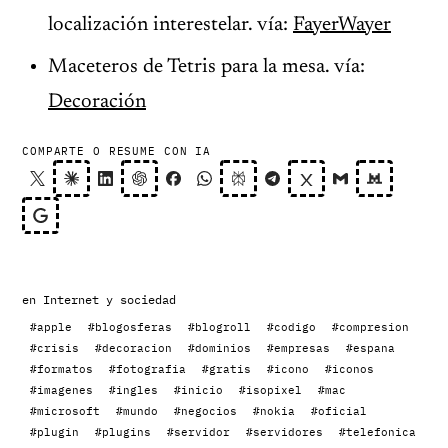
localización interestelar. vía:
FayerWayer
Maceteros de Tetris para la mesa. vía:
Decoración
COMPARTE O RESUME CON IA
en
Internet y sociedad
#apple
#blogosferas
#blogroll
#codigo
#compresion
#crisis
#decoracion
#dominios
#empresas
#espana
#formatos
#fotografia
#gratis
#icono
#iconos
#imagenes
#ingles
#inicio
#isopixel
#mac
#microsoft
#mundo
#negocios
#nokia
#oficial
#plugin
#plugins
#servidor
#servidores
#telefonica