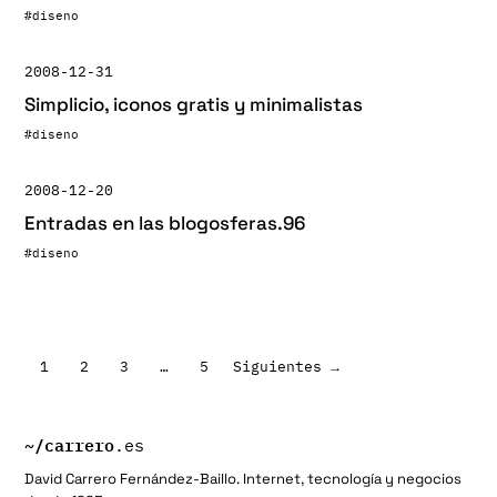
#diseno
2008-12-31
Simplicio, iconos gratis y minimalistas
#diseno
2008-12-20
Entradas en las blogosferas.96
#diseno
Paginación
1
2
3
…
5
Siguientes →
de
entradas
~/
carrero
.es
David Carrero Fernández-Baillo. Internet, tecnología y negocios