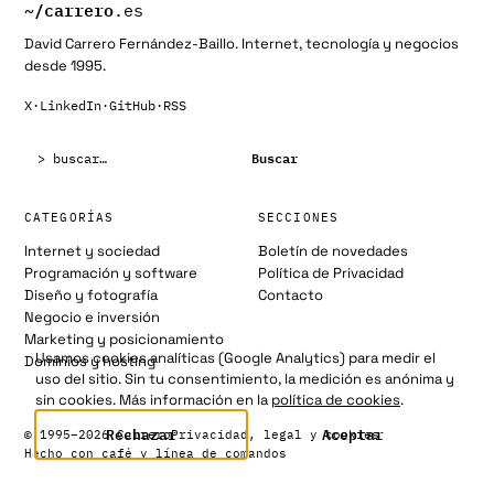
~/
carrero
.es
David Carrero Fernández-Baillo. Internet, tecnología y negocios
desde 1995.
X
·
LinkedIn
·
GitHub
·
RSS
Buscar:
Buscar
CATEGORÍAS
SECCIONES
Internet y sociedad
Boletín de novedades
Programación y software
Política de Privacidad
Diseño y fotografía
Contacto
Negocio e inversión
Marketing y posicionamiento
Usamos cookies analíticas (Google Analytics) para medir el
Dominios y hosting
uso del sitio. Sin tu consentimiento, la medición es anónima y
sin cookies. Más información en la
política de cookies
.
Rechazar
Aceptar
© 1995–2026 Carrero
Privacidad, legal y cookies
Hecho con café y línea de comandos