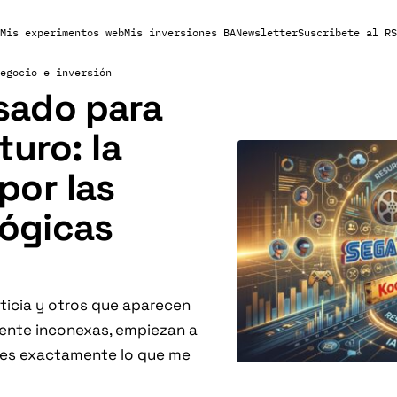
Mis experimentos web
Mis inversiones BA
Newsletter
Suscribete al RS
egocio e inversión
sado para
turo: la
por las
ógicas
ticia y otros que aparecen
mente inconexas, empiezan a
o es exactamente lo que me