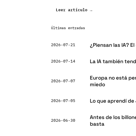
:
Leer artículo →
Comprar
el
pasado
Últimas entradas
para
construir
¿Piensan las IA? El
2026-07-21
el
futuro:
la
La IA también tend
2026-07-14
nueva
carrera
por
Europa no está perd
2026-07-07
las
miedo
marcas
tecnológicas
Lo que aprendí de J
2026-07-05
Antes de los billon
2026-06-30
basta