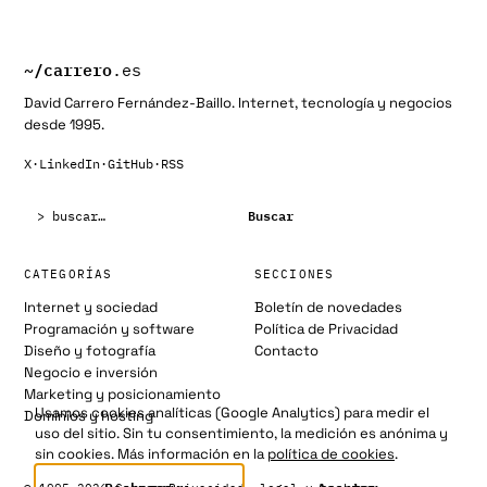
~/
carrero
.es
David Carrero Fernández-Baillo. Internet, tecnología y negocios
desde 1995.
X
·
LinkedIn
·
GitHub
·
RSS
Buscar:
Buscar
CATEGORÍAS
SECCIONES
Internet y sociedad
Boletín de novedades
Programación y software
Política de Privacidad
Diseño y fotografía
Contacto
Negocio e inversión
Marketing y posicionamiento
Usamos cookies analíticas (Google Analytics) para medir el
Dominios y hosting
uso del sitio. Sin tu consentimiento, la medición es anónima y
sin cookies. Más información en la
política de cookies
.