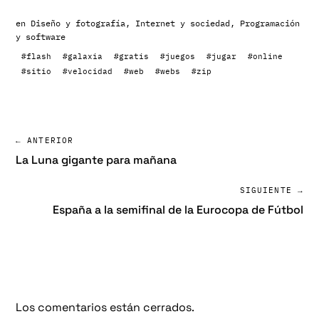
en
Diseño y fotografía
,
Internet y sociedad
,
Programación
y software
#flash
#galaxia
#gratis
#juegos
#jugar
#online
#sitio
#velocidad
#web
#webs
#zip
← ANTERIOR
La Luna gigante para mañana
SIGUIENTE →
España a la semifinal de la Eurocopa de Fútbol
Los comentarios están cerrados.