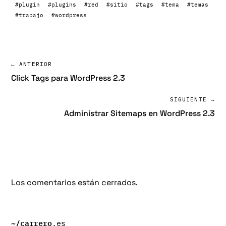
#plugin
#plugins
#red
#sitio
#tags
#tema
#temas
#trabajo
#wordpress
← ANTERIOR
Click Tags para WordPress 2.3
SIGUIENTE →
Administrar Sitemaps en WordPress 2.3
Los comentarios están cerrados.
~/
carrero
.es