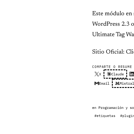
Este módulo en s
WordPress 2.3 o 
Ultimate Tag Wa
Sitio Oficial: Cl
COMPARTE O RESUME
X
Claude
Email
Mistra
en
Programación y so
#etiquetas
#plugi