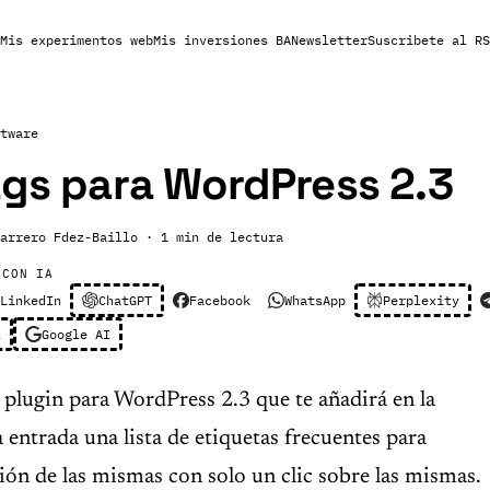
Mis experimentos web
Mis inversiones BA
Newsletter
Suscribete al RS
tware
ags para WordPress 2.3
arrero Fdez-Baillo
· 1 min de lectura
 CON IA
LinkedIn
ChatGPT
Facebook
WhatsApp
Perplexity
l
Google AI
 plugin para WordPress 2.3 que te añadirá en la
a entrada una lista de etiquetas frecuentes para
cción de las mismas con solo un clic sobre las mismas.