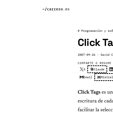
~/
carrero
.es
# Programación y sof
Click T
2007-09-26
· David C
COMPARTE O RESUME
X
Claude
Email
Mistra
Click Tags
es un
escritura de cad
facilitar la sele