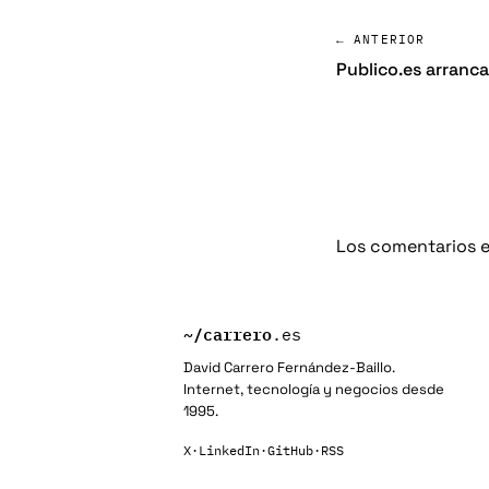
← ANTERIOR
Publico.es arranc
Los comentarios e
~/
carrero
.es
David Carrero Fernández-Baillo.
Internet, tecnología y negocios desde
1995.
X
·
LinkedIn
·
GitHub
·
RSS