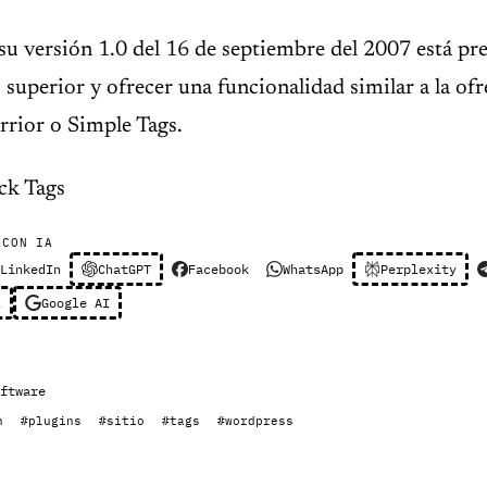
u versión 1.0 del 16 de septiembre del 2007 está pr
superior y ofrecer una funcionalidad similar a la ofr
rrior o Simple Tags.
ick Tags
 CON IA
LinkedIn
ChatGPT
Facebook
WhatsApp
Perplexity
l
Google AI
ftware
n
#plugins
#sitio
#tags
#wordpress